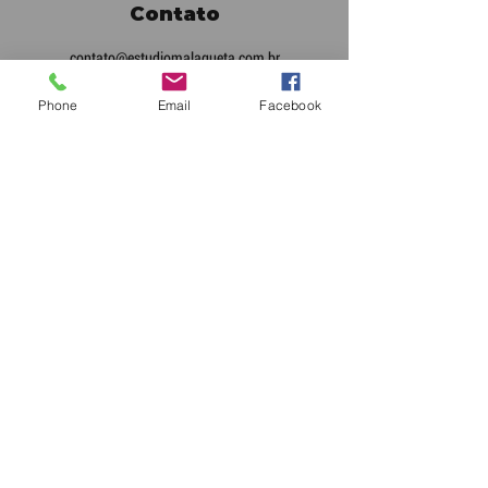
Contato
contato@estudiomalagueta.com.br
(19) 98247-0040
Phone
Email
Facebook
Endereço
Av Antonio Baptista Pìva, 2556,
Sala 3, Bom Retiro
Paulínia - SP
13142-070
Sociais
Facebook
WhatsApp
LinkedIn